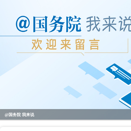
2023年度国务院推动高质量发展综合督查问题线索征集
@国务院 我来说
重要政策举措及实施效果
全区教育系统暑期书记、校园长管理能力提升培训班开班
全区“项目日”会议暨区党政联席（扩大）会议召开
区领导开展高温走访慰问活动
null