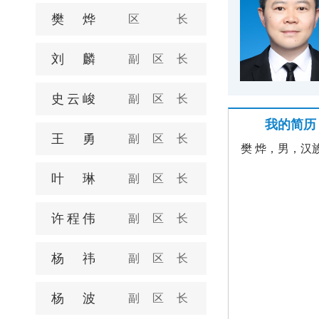
樊烨
区长
刘麟
副区长
史云峻
副区长
我的简历
王勇
副区长
樊 烨，男，汉
叶琳
副区长
许程伟
副区长
杨祎
副区长
杨波
副区长