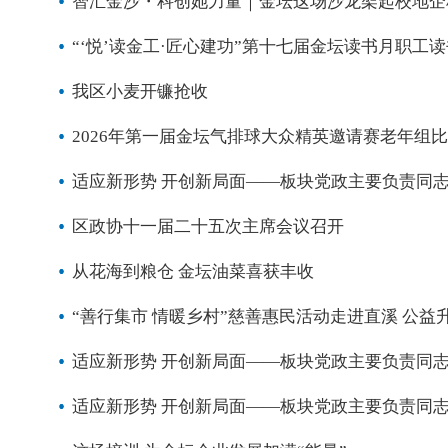
智汇金沙・科创她力量｜金坛这场沙龙架起校地企
“‘悦’读金工·匠心建功”第十七届金坛读书月职工
我区小麦开镰抢收
2026年第一届金坛气排球大众精英邀请赛老年组
适应新形势 开创新局面——板块党政主要负责同
区政协十一届二十五次主席会议召开
从花海到粮仓 金坛油菜喜获丰收
“善行集市 情暖乡村”慈善惠民活动走进直溪 公益
适应新形势 开创新局面——板块党政主要负责同
适应新形势 开创新局面——板块党政主要负责同