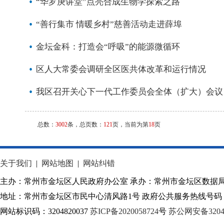
“华罗庚讲堂”点亮合成生物学探索之路
“善行集市 情暖乡村”慈善活动走进薛埠
金坛金科：打造会“呼吸”的能源微循环
区人大常委会调研全区医共体改革和运行情况
我区召开关心下一代工作委员会全体（扩大）会议
总数：
3002
条，总页数：
121
页，当前为第
18
页
关于我们
|
网站地图
|
网站纠错
主办：常州市金坛区人民政府办公室 承办：常州市金坛区数据
地址：常州市金坛区市民中心清风路1号 政府公共服务热线号码：1
网站标识码：3204820037
苏ICP备2020058724
号
苏公网安备32040