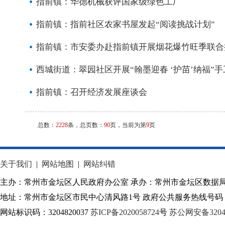
指前镇：华德机械获评国家级绿色工厂
指前镇：指前社区农家书屋发起“阅读挑战计划”
指前镇：市安委办赴指前镇开展烟花爆竹旺季联合
西城街道：翠园社区开展“翰墨迎春 ‘护苗’纳福”
指前镇：召开经济发展座谈会
总数：
2228
条，总页数：
90
页，当前为第
9
页
关于我们
|
网站地图
|
网站纠错
主办：常州市金坛区人民政府办公室 承办：常州市金坛区数据
地址：常州市金坛区市民中心清风路1号 政府公共服务热线号码：1
网站标识码：3204820037
苏ICP备2020058724
号
苏公网安备32040