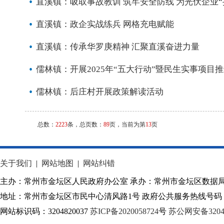
直溪镇：吸取事故教训 筑牢安全防线 为光伏企业“
直溪镇：政企实战练兵 网格充电赋能
直溪镇：传承华罗庚精神 汇聚直溪奋进力量
儒林镇：开展2025年“五大行动”暨民生实事项目
儒林镇：后庄村开展政策解读活动
总数：
2223
条，总页数：
89
页，当前为第
13
页
关于我们
|
网站地图
|
网站纠错
主办：常州市金坛区人民政府办公室 承办：常州市金坛区数据
地址：常州市金坛区市民中心清风路1号 政府公共服务热线号码：1
网站标识码：3204820037
苏ICP备2020058724
号
苏公网安备32040