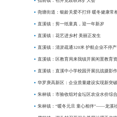
指前镇：召开党政联席扩大会
尧塘街道：银龄关爱不打烊 暖冬健康常
直溪镇：剪一纸童真，迎一年新岁
直溪镇：花艺进乡村 美丽正发生
直溪镇：清淤疏通320米 护航企业不停
直溪镇：区教育局来我镇开展闲置教育
直溪镇：直溪中小学校园开展抗战摄影
华罗庚高新区：企业质量建设实现新突
朱林镇：市验收组对金坛区农业水价综
朱林镇：“暖冬元旦 童心相伴”——龙