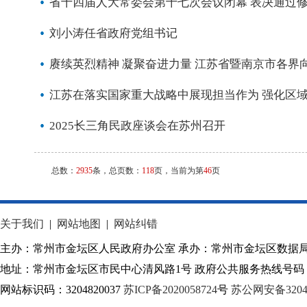
省十四届人大常委会第十七次会议闭幕 表决通过
刘小涛任省政府党组书记
赓续英烈精神 凝聚奋进力量 江苏省暨南京市各界
江苏在落实国家重大战略中展现担当作为 强化区
2025长三角民政座谈会在苏州召开
总数：
2935
条，总页数：
118
页，当前为第
46
页
关于我们
|
网站地图
|
网站纠错
主办：常州市金坛区人民政府办公室 承办：常州市金坛区数据
地址：常州市金坛区市民中心清风路1号 政府公共服务热线号码：1
网站标识码：3204820037
苏ICP备2020058724
号
苏公网安备32040