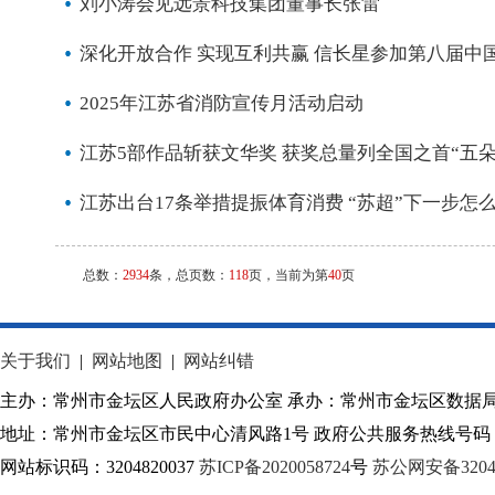
刘小涛会见远景科技集团董事长张雷
深化开放合作 实现互利共赢 信长星参加第八届中
2025年江苏省消防宣传月活动启动
江苏5部作品斩获文华奖 获奖总量列全国之首“五
江苏出台17条举措提振体育消费 “苏超”下一步怎
总数：
2934
条，总页数：
118
页，当前为第
40
页
关于我们
|
网站地图
|
网站纠错
主办：常州市金坛区人民政府办公室 承办：常州市金坛区数据
地址：常州市金坛区市民中心清风路1号 政府公共服务热线号码：1
网站标识码：3204820037
苏ICP备2020058724
号
苏公网安备32040