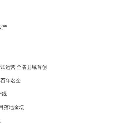
投产
试运营 全省县域首创
典百年名企
产线
项目落地金坛
立