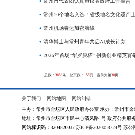
常州市代表团认真审议省政府工作报告
常州10个地名入选！省级地名文化遗产
常州机场春运加密航线
清华博士与常州青年共启AI成长计划
2026年首场“华罗庚杯” 创新创业精英赛
总数：
3853
条，总页数：
155
页，当前为第
30
页
关于我们
|
网站地图
|
网站纠错
主办：常州市金坛区人民政府办公室 承办：常州市金
地址：常州市金坛区市民中心清风路1号 政府公共服务热
网站标识码：3204820037
苏ICP备2020058724
号
苏公网