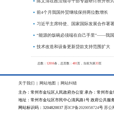
陈文清在政法领导干部专题研讨班开班式
前4个月我国外贸继续保持两位数增长
习近平主席特使、国家国际发展合作署
“能源的饭碗必须端在自己手里”——我
技术改造和设备更新贷款支持范围扩大
总数：
12016
条，总页数：
481
页，当前为第
33
页
关于我们
|
网站地图
|
网站纠错
主办：常州市金坛区人民政府办公室 承办：常州市金
地址：常州市金坛区市民中心清风路1号 政府公共服务热
网站标识码：3204820037
苏ICP备2020058724
号
苏公网