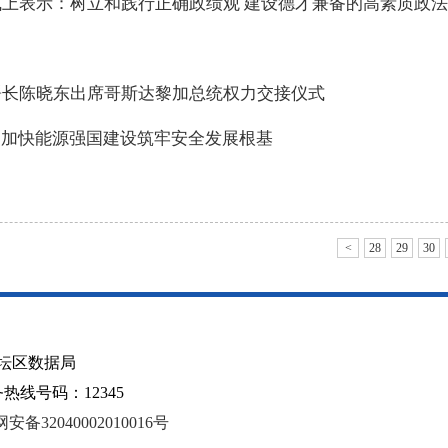
上表示：树立和践行正确政绩观 建设德才兼备的高素质政
署长陈晓东出席哥斯达黎加总统权力交接仪式
国加快能源强国建设筑牢安全发展根基
<
28
29
30
坛区数据局
线号码：12345
安备32040002010016号