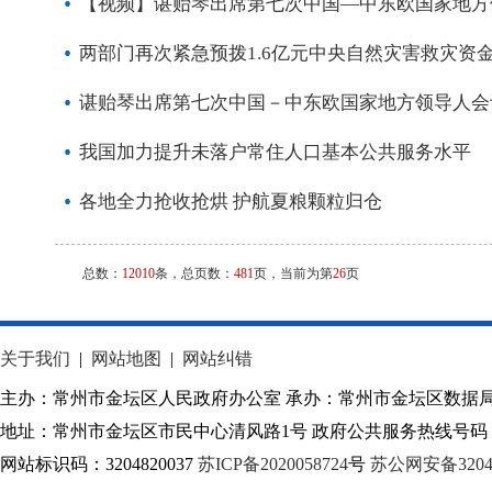
【视频】谌贻琴出席第七次中国—中东欧国家地方
两部门再次紧急预拨1.6亿元中央自然灾害救灾资
谌贻琴出席第七次中国－中东欧国家地方领导人会
我国加力提升未落户常住人口基本公共服务水平
各地全力抢收抢烘 护航夏粮颗粒归仓
总数：
12010
条，总页数：
481
页，当前为第
26
页
关于我们
|
网站地图
|
网站纠错
主办：常州市金坛区人民政府办公室 承办：常州市金坛区数据
地址：常州市金坛区市民中心清风路1号 政府公共服务热线号码：1
网站标识码：3204820037
苏ICP备2020058724
号
苏公网安备32040