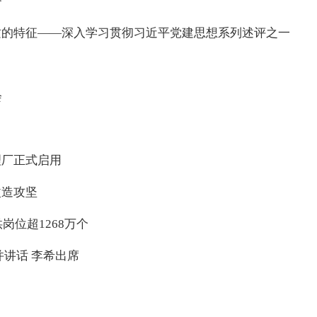
济
质的特征——深入学习贯彻习近平党建思想系列述评之一
会
理厂正式启用
改造攻坚
岗位超1268万个
讲话 李希出席