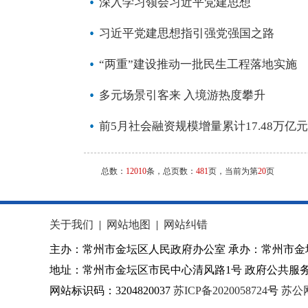
深入学习领会习近平党建思想
习近平党建思想指引强党强国之路
“两重”建设推动一批民生工程落地实施
多元场景引客来 入境游热度攀升
前5月社会融资规模增量累计17.48万亿元
总数：
12010
条，总页数：
481
页，当前为第
20
页
关于我们
|
网站地图
|
网站纠错
主办：常州市金坛区人民政府办公室 承办：常州市金
地址：常州市金坛区市民中心清风路1号 政府公共服务热
网站标识码：3204820037
苏ICP备2020058724
号
苏公网