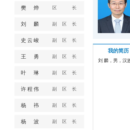
樊烨
区长
刘麟
副区长
史云峻
副区长
我的简历
王勇
副区长
刘 麟，男，汉
叶琳
副区长
许程伟
副区长
杨祎
副区长
杨波
副区长