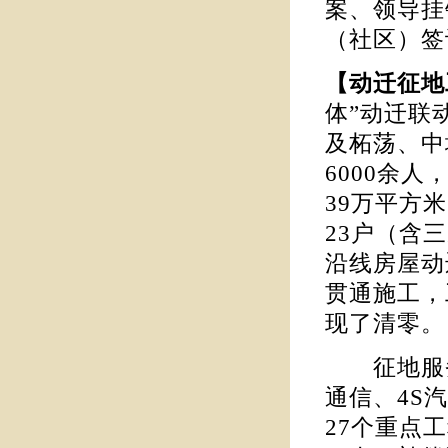
案、领导挂
（社区）签
【动迁征
体”动迁联
及柘荡、中
6000余人
39万平方米
23户（含
沿线房屋动
贯通施工，
现了清零。
征地服务
通信、4S
27个重点