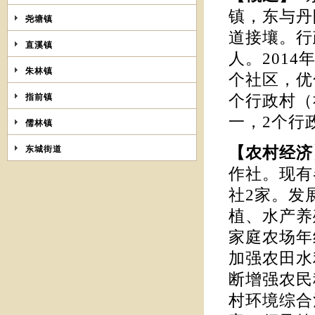
镇，东与丹
尧塘镇
道接壤。行政
直溪镇
人。201
朱林镇
个社区，优
指前镇
个行政村（
一，2个行
儒林镇
东城街道
【农村经
作社。现有
社2家。发
植、水产养
家庭农场年
加强农田水
断增强农民
村环境综合