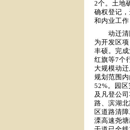
2个。土地
确权登记，
和内业工作
动迁清障。
为开发区项
丰硕。完成
红旗等7个
大规模动迁
规划范围内
52%。园
及凡登公司
路、滨湖北
区道路清障
溧高速尧塘
干道已全线