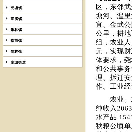
区，东邻武
尧塘镇
塘河、湟里
直溪镇
宜、金武公
朱林镇
公里，耕地
指前镇
组，农业人口
元，实现财
儒林镇
体要求，尧
东城街道
和公共事务
理、拆迁安
作。工业经
农业。20
纯收入206
水产品 15
秋粮公顷单