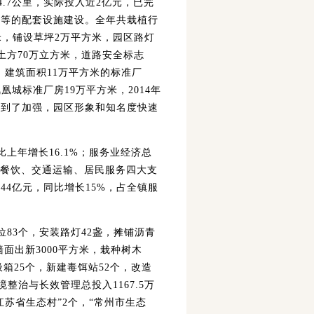
.7公里，实际投入近2亿元，已完
道等的配套设施建设。全年共栽植行
方米，铺设草坪2万平方米，园区路灯
土方70万立方米，道路安全标志
，建筑面积11万平方米的标准厂
凰城标准厂房19万平方米，2014年
得到了加强，园区形象和知名度快速
比上年增长16.1%；服务业经济总
宿餐饮、交通运输、居民服务四大支
4亿元，同比增长15%，占全镇服
83个，安装路灯42盏，摊铺沥青
墙面出新3000平方米，栽种树木
圾箱25个，新建毒饵站52个，改造
整治与长效管理总投入1167.5万
江苏省生态村”2个，“常州市生态