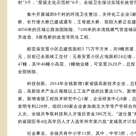
村”3个，“星级文化示范村”6个。全镇卫生保洁实现长效管
集中开展城郊8个村的环境卫生整治，关停化工企业5家
桥、长竹埂大桥已建成通车，王母观大桥、双阳大桥正在建设
4050米的庄城公路加固除险、7100米的水洮线燃气管道
升改造、8座危桥的改造等民生工程。
邮堂庙安置小区总建筑面积3.75万平方米，共9幢房屋，可
元，目前已全面竣工交付；元巷安置小区占地面积24公顷，
47幢，其中46幢小高层、1幢物业楼，可安置2620户，总投
全部拆除。
科技创新。2014年全镇新增1家省级高新技术企业，总数
品，高新技术产业占规模以上工业产值的比重达32%。新增
家。新增省级工程技术研究中心1家，企业研发中心8家，总数
发明专利220件。组织180家企业参加南京大学等产学研合
人次。全镇共争取科技和人才项目资金386万元。“波仕曼”
的崔国臣等4位高学历人才入选常州市第六批“龙城英才计划
社会事业。全镇共有中小学11所。其中，中学3所，小学8