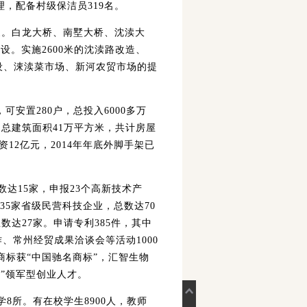
理，配备村级保洁员319名。
。白龙大桥、南墅大桥、沈渎大
。实施2600米的沈渎路改造、
铺设、涑渎菜市场、新河农贸市场的提
安置280户，总投入6000多万
总建筑面积41万平方米，共计房屋
资12亿元，2014年年底外脚手架已
达15家，申报23个高新技术产
35家省级民营科技企业，总数达70
达27家。申请专利385件，其中
作、常州经贸成果洽谈会等活动1000
商标获“中国驰名商标”，汇智生物
”领军型创业人才。
所。有在校学生8900人，教师