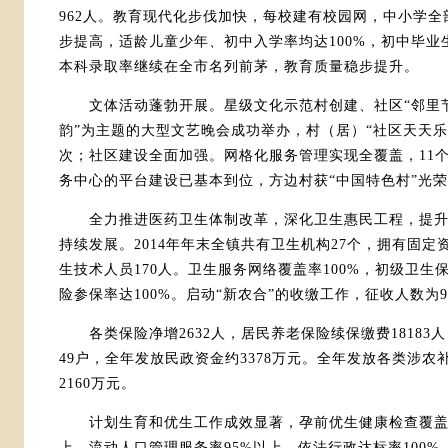
962人。教育现代化步伐加快，每校建有校园网，中小学
步提高，适龄儿童少年、初中入学率均达100%，初中毕业
本科录取率继续在全市名列前茅，教育质量稳步提升。
文体活动蓬勃开展。星级文化示范村创建、社区“邻里节
韵”为主题的大型文艺晚会成功举办，村（居）“社区天天乐
次；社区建设全面加强。网格化服务管理实现全覆盖，11
务中心的平台建设已基本到位，方边村获“中国特色村”光
全力推进医药卫生体制改革，深化卫生惠民工程，提升
持续发展。2014年年末全镇共有卫生机构27个，拥有固定资
生技术人员170人。卫生服务网络覆盖率100%，初级卫生保
险参保率达100%。启动“新农合”的收缴工作，征收人数为91
各类保险净增2632人，居民养老保险续保缴费18183
49户，全年发放民政资金约3378万元。全年发放各类涉农
2160万元。
计划生育和优生工作成效显著，孕前优生健康检查覆盖率9
上，流动人口管理服务率95%以上，依法行政达标率100%