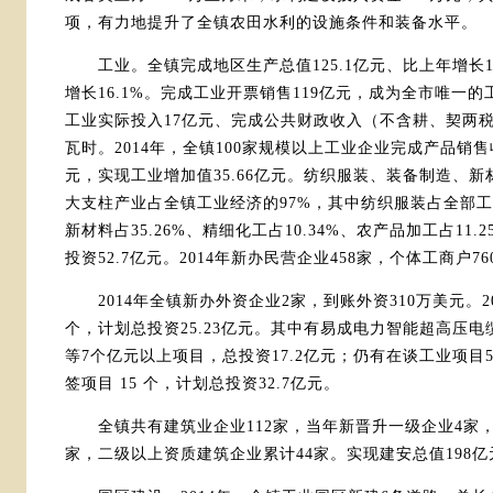
项，有力地提升了全镇农田水利的设施条件和装备水平。
工业。全镇完成地区生产总值125.1亿元、比上年增长14.
增长16.1%。完成工业开票销售119亿元，成为全市唯一
工业实际投入17亿元、完成公共财政收入（不含耕、契两税）5
瓦时。2014年，全镇100家规模以上工业企业完成产品销售收入
元，实现工业增加值35.66亿元。纺织服装、装备制造、
大支柱产业占全镇工业经济的97%，其中纺织服装占全部工业的
新材料占35.26%、精细化工占10.34%、农产品加工占1
投资52.7亿元。2014年新办民营企业458家，个体工商户7
2014年全镇新办外资企业2家，到账外资310万美元。2
个，计划总投资25.23亿元。其中有易成电力智能超高压
等7个亿元以上项目，总投资17.2亿元；仍有在谈工业项目5
签项目 15 个，计划总投资32.7亿元。
全镇共有建筑业企业112家，当年新晋升一级企业4家，
家，二级以上资质建筑企业累计44家。实现建安总值198亿