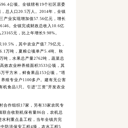
96.4公顷。全镇辖有19个社区居委
总人口20.5万人。2014年，全镇
第三产业实现增加值57.56亿元，增长
6∶46。全镇完成财政总收入10.6亿
3165元，比上年增长9.98%。
0.5%，其中农业产值7.79亿元，
6.1万吨，夏粮公顷单产5.4吨、秋
5万吨，水果总产量2762吨，蔬菜总
镇高效农业种养殖面积3533公顷，其
5万平方米，鲜食果品153公顷，“塔
、养殖专业户1100多户。建有无公害
有机食品1只。引进“三资”开发农业
村合作组织17家，另有33家农民专
镇联合收割机保有量86台，农机总
推进水利重点县工程，当年全镇共完
其中防洪保安工程4项，农水工程5