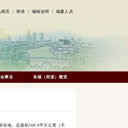
色插页
|
附录
|
编辑说明
|
编纂人员
社会事业
各镇（街道）概览
在地。总面积168.9平方公里（不