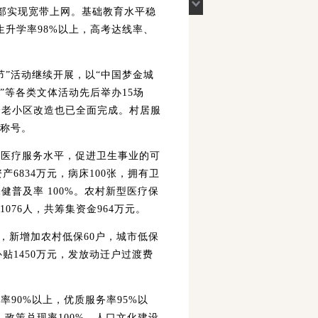
全部实现宽带上网。基础教育水平稳
生升学率98%以上，高考达线率、
”活动继续开展，以“中国梦金城
”等各类文体活动先后举办15场
个老小区改造也已全面完成。村居服
荣称号。
医疗服务水平，促进卫生事业的可
产6834万元，病床100张，拥有卫
健普及率 100%。农村新型医疗保
076人，共筹集资金964万元。
人，新增加农村低保60户，城市低保
补贴1450万元，发放动迁户过渡费
0%以上，优质服务率95%以
，政策兑现率100%，人口文化建设