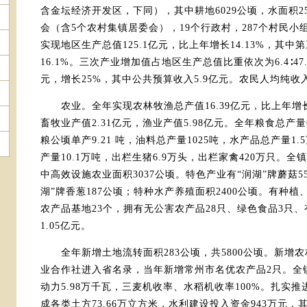
含金坛经济开发区，下同），其中耕地6029公顷，水面积25
会（含5个农村集镇居委会），19个行政村，287个村民小组，
实现地区生产总值125.1亿元，比上年增长14.13%，其中
16.1%。三次产业增加值占地区生产总值比重依次为6.4∶47.
元，增长25%，其中公共预算收入5.9亿元。农民人均纯收入2
农业。全年实现农林牧渔总产值16.39亿元，比上年增长1
畜牧业产值2.31亿元，渔业产值5.98亿元。全年粮食总产量
粮公顷单产9.21 吨，油料总产量1025吨，水产品总产量1.
产量10.1万吨，出栏生猪6.9万头，出栏家禽420万只。全
中高效设施农业面积3037公顷。特色产业有“润湖”牌蘑菇5
湖”牌香葱187公顷；特种水产养殖面积2400公顷。有种植
农产品基地23个，拥有无公害农产品28只、绿色食品3只、
1.05亿元。
全年新增土地流转面积283公顷，共5800公顷。新增农
业合作社进入省名录，当年新增常州市名优农产品2只。全
动力5.98万千瓦，三麦机收率、水稻机收率100%。扎实
成各类土方73.66万立方米，水利建设投入资金943万元，