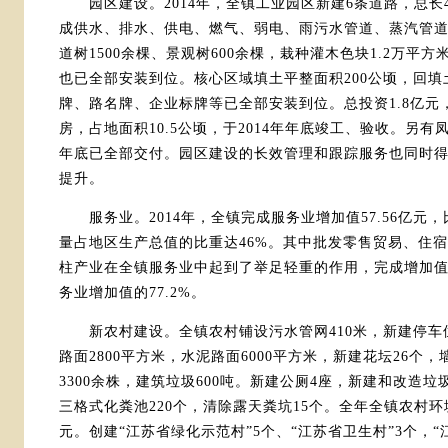
园区建设。2014年，全镇工业园区新建6条道路，总长4
成供水、排水、供电、燃气、弱电、雨污水管道、蒸汽管
道树1500余棵、景观树600余棵，栽种灌木色块1.2万平
也已全部安装到位。核心区域填土平整面积200公顷，回填
牌、路名牌、企业标牌等已全部安装到位。总投资1.8亿元
房，占地面积10.5公顷，于2014年年底竣工、验收。另有凤
年底已全部交付。园区建设的长效管理和跟踪服务也同时
提升。
服务业。2014年，全镇完成服务业增加值57.56亿元，
量占地区生产总值的比重达46%。其中批发零售贸易、住
柱产业在全镇服务业中起到了举足轻重的作用，完成增加值4
务业增加值的77.2%。
新农村建设。全镇农村铺设污水管网410米，新建停车位
路面2800平方米，水泥路面6000平方米，新建花坛26个，
3300余株，建筑垃圾600吨。新建公厕4座，新建和改造垃
三格式化粪池220个，清除露天粪坑15个。全年全镇农村环境
元。创建“江苏省绿化示范村”5个、“江苏省卫生村”3个，“