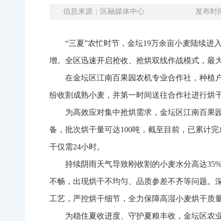
信息来源：区融媒体中心
发布时间：
“三夏”农忙时节，金坛19万余亩小麦陆续
增。全区迅速开启抢收、抢烘双线作战模式，最
在金坛区江南百果园农机专业合作社，种植
纷收割成熟小麦，并第一时间送往合作社进行烘
为高效应对集中抢烘需求，金坛区江南百果园
备，批次烘干量可达100吨，截至目前，已累计
干仅需24小时。
持续阴雨天气导致刚收割的小麦水分高达35
不畅，出现烘干不均匀、品质参差不齐等问题。
工艺，严控烘干细节，全力保障高湿小麦烘干质
为稳住夏收进度、守护夏粮丰收，金坛区农