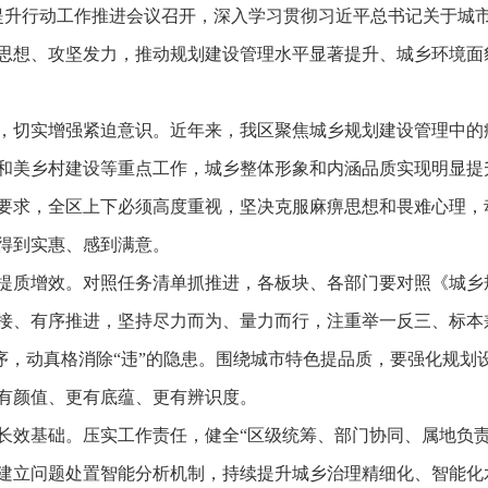
理提升行动工作推进会议召开，深入学习贯彻习近平总书记关于城
思想、攻坚发力，推动规划建设管理水平显著提升、城乡环境面
，切实增强紧迫意识。近年来，我区聚焦城乡规划建设管理中的
和美乡村建设等重点工作，城乡整体形象和内涵品质实现明显提
要求，全区上下必须高度重视，坚决克服麻痹思想和畏难心理，
得到实惠、感到满意。
提质增效。对照任务清单抓推进，各板块、各部门要对照《城乡
接、有序推进，坚持尽力而为、量力而行，注重举一反三、标本
秩序，动真格消除“违”的隐患。围绕城市特色提品质，要强化规
有颜值、更有底蕴、更有辨识度。
长效基础。压实工作责任，健全“区级统筹、部门协同、属地负责
建立问题处置智能分析机制，持续提升城乡治理精细化、智能化