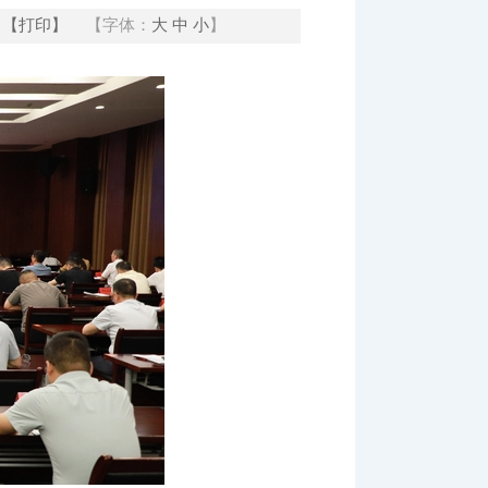
【打印】
【字体：
大
中
小
】