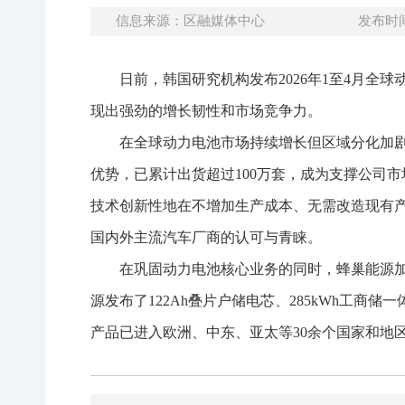
信息来源：区融媒体中心
发布时间：
日前，韩国研究机构发布2026年1至4月全球
现出强劲的增长韧性和市场竞争力。
在全球动力电池市场持续增长但区域分化加
优势，已累计出货超过100万套，成为支撑公司
技术创新性地在不增加生产成本、无需改造现有
国内外主流汽车厂商的认可与青睐。
在巩固动力电池核心业务的同时，蜂巢能源加速
源发布了122Ah叠片户储电芯、285kWh工商
产品已进入欧洲、中东、亚太等30余个国家和地