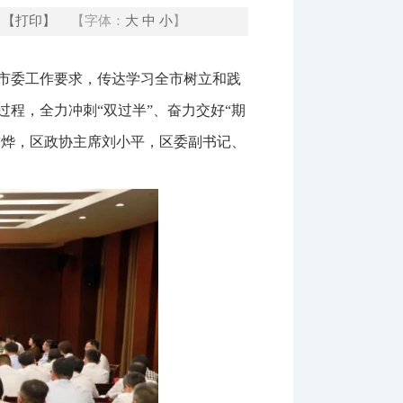
【打印】
【字体：
大
中
小
】
、市委工作要求，传达学习全市树立和践
程，全力冲刺“双过半”、奋力交好“期
樊烨，区政协主席刘小平，区委副书记、