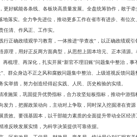
，更好赋能各条线、各板块高质量发展。全盘统筹协作，敢于牵
作落地落实。全力争先进位，推动更多工作在省市有进步、有位次
责任清、作风正、工作实。
践行正确政绩观学习教育，一体推进“学查改”，以正确政绩观引
悟原理，用好正反两方面典型，从思想上固本培元、正本清源。
照、再梳理、再深化，扎实开展“新官不理旧账”问题集中整治，
设”、群众身边不正之风和腐败问题集中整治、上级巡视反馈问题
务实举措，努力创造经得起实践、人民、历史检验的实绩。
要精准施策，巩固提升优势指标，合力攻坚短板指标，推动中游指
向发力，把握政策动向，主动对上争取，同时深入挖掘潜在资源
展质效。要强基固本，以干部能力素质的全面提升带动全区经济
精准反映发展实情，为科学决策提供可靠依据。