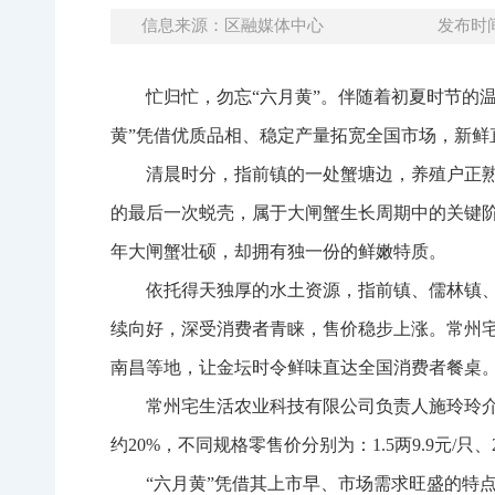
信息来源：区融媒体中心
发布时间：
忙归忙，勿忘“六月黄”。伴随着初夏时节的温
黄”凭借优质品相、稳定产量拓宽全国市场，新鲜
清晨时分，指前镇的一处蟹塘边，养殖户正熟
的最后一次蜕壳，属于大闸蟹生长周期中的关键
年大闸蟹壮硕，却拥有独一份的鲜嫩特质。
依托得天独厚的水土资源，指前镇、儒林镇、
续向好，深受消费者青睐，售价稳步上涨。常州
南昌等地，让金坛时令鲜味直达全国消费者餐桌
常州宅生活农业科技有限公司负责人施玲玲介
约20%，不同规格零售价分别为：1.5两9.9元/只、
“六月黄”凭借其上市早、市场需求旺盛的特