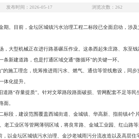
发布时间：2026-05-17
浏览次数：
262
金期。目前，金坛区城镇污水治理工程二标段已全面启动，涉及
场，大型机械正在进行路基碾压作业。这条西起朱庄路、东至钱家路
一条新建道路，也是打通区域交通“微循环”的关键一环。
地”的施工理念，统筹推进雨污水、燃气、通信等管线敷设，同步
一体化提升。
老旧道路“存量提质”。针对文翠路段路面破损、管网配套不足等
路面。
二标段，建设范围覆盖西城街道、金城镇、华高新、指前镇4个
中村、老工业区等管网薄弱区域，将良常路、金城工业园、红山路
。目前，以金坛区城镇污水治理、金沙老城雨污分流改造以及高层