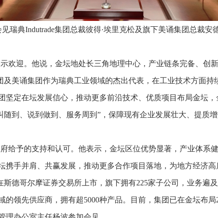
见瑞典Indutrade集团总裁彼得·埃里克松及旗下美诵集团总裁
表示欢迎。他说，金坛地处长三角地理中心，产业链条完备、创
ade集团及美诵集团作为瑞典工业领域的杰出代表，在工业技术方面
团坚定在坛发展信心，推动更多前沿技术、优质项目布局金坛，
随叫随到、说到做到、服务周到”，保障现有企业发展壮大、提质
政府给予的支持和认可。他表示，金坛区位优势显著，产业体系
坛携手并肩、共赢发展，推动更多合作项目落地，为地方经济高
78年，在斯德哥尔摩证券交易所上市，旗下拥有225家子公司，业务遍
的领先供应商，拥有超5000种产品。目前，集团已在金坛布局
管理办公室主任杨波参加会见。