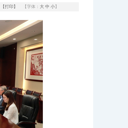
【打印】
【字体：
大
中
小
】