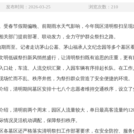
发布时间：2026-03-25
浏览次数：
210
。受春节假期偏晚、前期雨水天气影响，今年我区清明祭扫呈现
相关部门提前部署、联动发力，全力守护群众祭扫之路。
峰如期而至。记者走访茅山公墓、茅山福承人文纪念园等多个墓区
文明低碳祭扫新风悄然盛行，让清明祭扫既有追思的庄重，更有
入口处，车流、人流交织汇聚，入园车辆有序排起长队。在工作
现场忙而不乱、秩序井然，为祭扫群众营造了安全便捷的环境。
介绍，清明期间墓区安排十七八个志愿者维持交通秩序，设立了
绍，清明前两个周末，园区人流量较大，单日最高客流量约1200
际情况灵活机动调配，保障祭扫秩序。
区各墓区还严格落实清明祭扫工作部署要求，在安全防控、服务