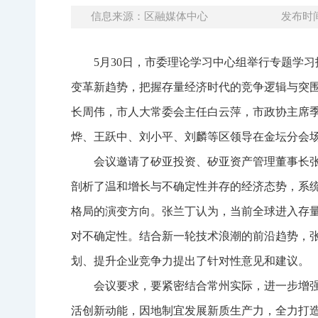
信息来源：区融媒体中心
发布时间：
5月30日，市委理论学习中心组举行专题学
变革新趋势，把握存量经济时代的竞争逻辑与突
长周伟，市人大常委会主任白云萍，市政协主席
烨、王跃中、刘小平、刘麟等区领导在金坛分会
会议邀请了矽亚投资、矽亚资产管理董事长
剖析了温和增长与不确定性并存的经济态势，系
格局的演变方向。张兰丁认为，当前全球进入存
对不确定性。结合新一轮技术浪潮的前沿趋势，
划、提升企业竞争力提出了针对性意见和建议。
会议要求，要紧密结合常州实际，进一步增
活创新动能，因地制宜发展新质生产力，全力打造