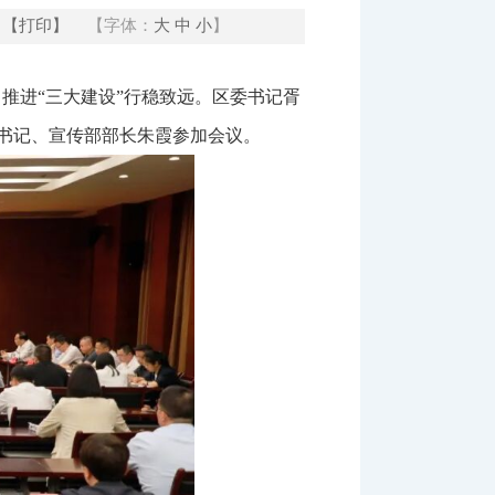
【打印】
【字体：
大
中
小
】
力推进“三大建设”行稳致远。区委书记胥
书记、宣传部部长朱霞参加会议。