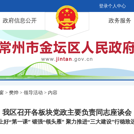
登录个人中心
政府信息公开
政务服务
窗
>
樊烨
>
领导活动
> 内容
我区召开各板块党政主要负责同志座谈会
上好“第一课” 锻强“领头雁” 聚力推进“三大建设”行稳致