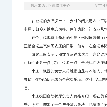
信息来源：区融媒体中心
发布时间：
在金坛的乡野沃土上，乡村休闲旅游农业正
书局，归乡人以生态为根、休闲为脉，让农业从“
在位于薛埠镇山蓬村的小庄・枫园庭院餐厅
正是金坛生态休闲农庄的日常。如今，在金坛乡
游客王衡表示，朋友介绍过来这边，家庭过
可玩性要多一点，项目也多一点。金坛现在农庄
小庄・枫园的负责人黄维是山蓬村本地人。
餐饮、住宿场所升级为全家欢乐场。这种“乡土内
息。
小庄枫园庭院餐厅负责人黄维介绍，现在的
些。今年，增加了一个户外露营版块，也增添了