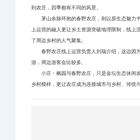
到农庄，四季都有不同的风景。
茅山余脉环抱的春野农庄，则以原生态魅力书
上运营的融入更让乡土资源突破地理限制，线上
了周边乡村的人气聚集。
春野农庄线上运营负责人刘瑞介绍，这边因
游，周边游客会比较多。
小庄・枫园与春野农庄，只是金坛生态休闲
乡村模样，更让农庄成为连接城市与乡村、传统