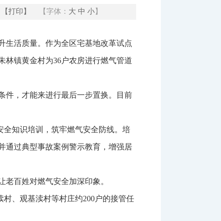
【打印】
【字体：
大
中
小
】
升生活质量。作为全区宅基地改革试点
朱林镇黄金村为36户农房进行燃气管道
条件，才能来进行最后一步置换。目前
气安全知识培训，筑牢燃气安全防线。培
并通过典型事故案例警示教育，增强居
让老百姓对燃气安全加深印象。
渎村、观基渎村等村庄约200户的接管任