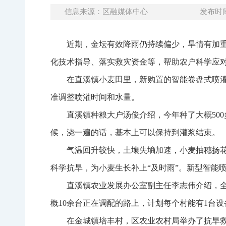
信息来源：区融媒体中心
发布时间：
近期，金坛有效降雨仍持续偏少，旱情有加
化技术指导、落实救灾资金等，帮助农户科学应
在直溪镇小麦田里，新购置的智能卷盘式喷
准调整喷灌时间和水量。
直溪镇种粮大户汤俊介绍，今年种了大概50
候，浇一遍的话，基本上可以保持到灌浆结束。
气温回升较快，土壤失墒加速，小麦抽穗扬
科学抗旱，为小麦生长补上“及时雨”。新型智能
直溪镇农业发展办公室副主任李志伟介绍，全
概10余台正在调配的路上，计划每个村能有1台
在金城镇培丰村，区农业农村局举办了抗旱