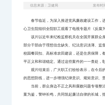
信息来源：卫健局
发布时间：
春节临近，为深入推进党风廉政建设工作，进
心卫生院组织全院职工观看了电视专题片《反腐
该片以近年来纪检监察机关在全国开展群众身
部分干部由于理想信念缺失、纪法意识淡薄、监
校园餐回扣、高标准农田建设，还是住房保障，
平正义和和谐稳定。通过这些案件的一一查处，
观片结束后，广大职工们纷纷表示，在今后
的思想防线，进一步增强纪律意识、规矩意识、
当前，群众身边不正之风和腐败问题专项整
案为鉴，警钟长鸣，共同筑起廉洁自律的长城，抵