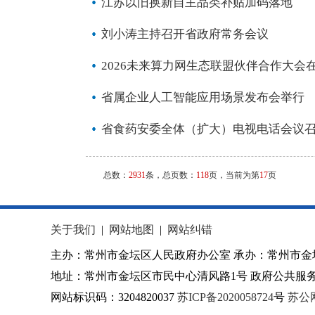
江苏以旧换新自主品类补贴加码落地
刘小涛主持召开省政府常务会议
2026未来算力网生态联盟伙伴合作大会
省属企业人工智能应用场景发布会举行
省食药安委全体（扩大）电视电话会议
总数：
2931
条，总页数：
118
页，当前为第
17
页
关于我们
|
网站地图
|
网站纠错
主办：常州市金坛区人民政府办公室 承办：常州市金
地址：常州市金坛区市民中心清风路1号 政府公共服务热
网站标识码：3204820037
苏ICP备2020058724
号
苏公网