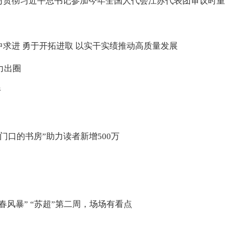
习贯彻习近平总书记参加今年全国人代会江苏代表团审议时
中求进 勇于开拓进取 以实干实绩推动高质量发展
力出圈
行
家门口的书房”助力读者新增500万
春风暴” “苏超”第二周，场场有看点