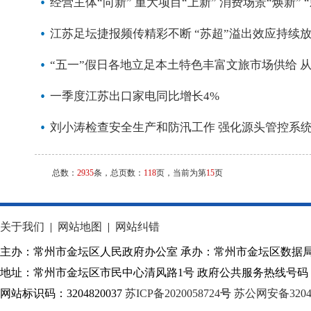
经营主体“向新” 重大项目“上新” 消费场景“焕新”
江苏足坛捷报频传精彩不断 “苏超”溢出效应持续
“五一”假日各地立足本土特色丰富文旅市场供给 
一季度江苏出口家电同比增长4%
刘小涛检查安全生产和防汛工作 强化源头管控系统
总数：
2935
条，总页数：
118
页，当前为第
15
页
关于我们
|
网站地图
|
网站纠错
主办：常州市金坛区人民政府办公室 承办：常州市金坛区数据
地址：常州市金坛区市民中心清风路1号 政府公共服务热线号码：1
网站标识码：3204820037
苏ICP备2020058724
号
苏公网安备32040