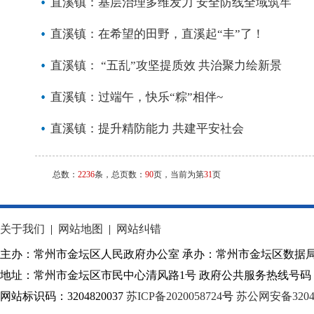
直溪镇：基层治理多维发力 安全防线全域筑牢
直溪镇：在希望的田野，直溪起“丰”了！
直溪镇： “五乱”攻坚提质效 共治聚力绘新景
直溪镇：过端午，快乐“粽”相伴~
直溪镇：提升精防能力 共建平安社会
总数：
2236
条，总页数：
90
页，当前为第
31
页
关于我们
|
网站地图
|
网站纠错
主办：常州市金坛区人民政府办公室 承办：常州市金坛区数据
地址：常州市金坛区市民中心清风路1号 政府公共服务热线号码：1
网站标识码：3204820037
苏ICP备2020058724
号
苏公网安备32040