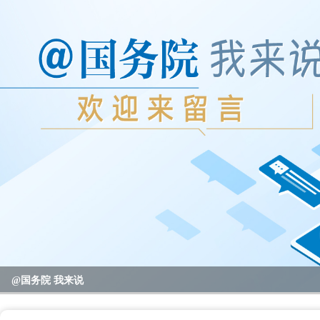
2023年度国务院推动高质量发展综合督查问题线索征集
@国务院 我来说
重要政策举措及实施效果
全区教育系统暑期书记、校园长管理能力提升培训班开班
全区“项目日”会议暨区党政联席（扩大）会议召开
区领导开展高温走访慰问活动
null