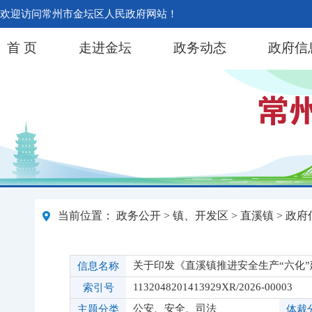
欢迎访问常州市金坛区人民政府网站！
首 页
走进金坛
政务动态
政府信
当前位置：
政务公开
>
镇、开发区
>
直溪镇
>
政府
关于印发《直溪镇推进安全生产“六化”
信息名称
1132048201413929XR/2026-00003
索引号
公安、安全、司法
主题分类
体裁