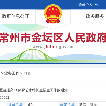
登录个人中心
政府信息公开
政务服务
局
>
业务工作
> 内容
坛区普通高中 体育艺术特长生招生工作的通知
-00002
通知
教育、科技
体裁分类
组配分类