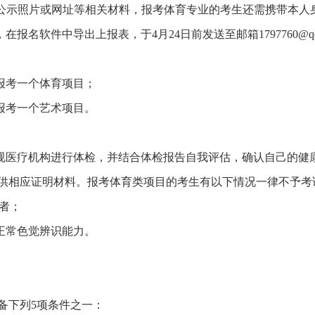
内公示照片或网址等相关材料，报考体育专业的考生还需携带本人
报名软件中导出上报表，于4月24日前发送至邮箱1797760@qq
报考一个体育项目；
报考一个艺术项目。
正规医疗机构进行体检，并结合体检报告自我评估，确认自己的健
相应证明材料。报考体育类项目的考生有以下情况一律不予考试：
患者；
正常色觉辨识能力。
具备下列5项条件之一：