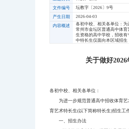
坛教字〔2026〕9号
文件编号
2026-04-03
产生日期
各初中校、相关各单位：为
内容概述
常州市金坛区普通高中体育
生资格的高中学校，招收有专
中特长生仅面向本区域招生；
关于做好20
各初中校、相关各单位：
为进一步规范普通高中招收体育艺
育艺术特长生(以下简称特长生)招生工
一、招生办法