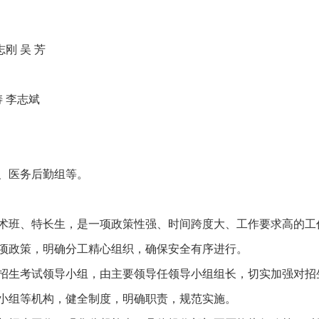
志刚 吴 芳
涛 李志斌
、医务后勤组等。
术班、特长生，是一项政策性强、时间跨度大、工作要求高的工作
项政策，明确分工精心组织，确保安全有序进行。
招生考试领导小组，由主要领导任领导小组组长，切实加强对招
小组等机构，健全制度，明确职责，规范实施。