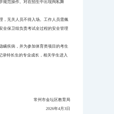
学规范操作。对在招生中出现徇私舞
理，无关人员不得入场。工作人员需佩
安全保卫组负责考试全过程的安全管理
隐瞒疾病，并为参加体育类项目的考生
记录特长生的专业成长，相关学生进入
常州市金坛区教育局
2026年4月3日