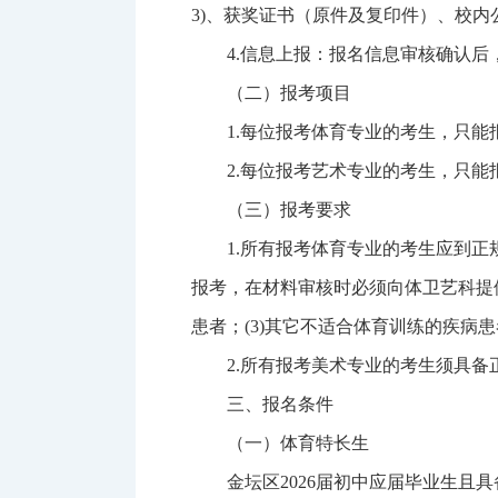
3)、获奖证书（原件及复印件）、校
4.信息上报：报名信息审核确认后，在
（二）报考项目
1.每位报考体育专业的考生，只能
2.每位报考艺术专业的考生，只能
（三）报考要求
1.所有报考体育专业的考生应到
报考，在材料审核时必须向体卫艺科提供
患者；(3)其它不适合体育训练的疾病
2.所有报考美术专业的考生须具备
三、报名条件
（一）体育特长生
金坛区2026届初中应届毕业生且