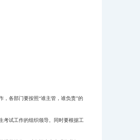
，各部门要按照“谁主管，谁负责”的
生考试工作的组织领导。同时要根据工