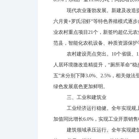
现代农业蓬勃发展。
新建及改造
六月黄
+
罗氏沼虾
”
等特色养殖模式逐步
业农村重点项目
21
个，新签约超亿元农
范县，智能化农机设备、种质资源保护
农村建设亮点突出。
10
个省级、
1
人居环境微改造精提升，“厕所革命”
五”
末分别下降
3.0%
、
2.5%
，相关做法
绿色发展底色更加鲜明。
三、工业和建筑业
工业经济运行稳健。
全
年实现
规
加值同比增长
6.0
%
，实现工业开票销售
建筑领域承压运行。
全年
实现建