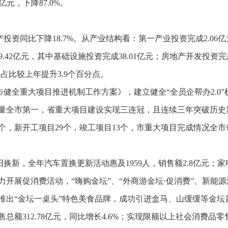
亿元，下降
87.0%
。
产投资同比
下降
18.7
%
。从产业结构看：第一产业投资完成
2.06
亿
9.42
亿元，其中基础设施投资完成
38.01
亿元；房地产开发投资完
，占比较上年提升
3.9
个百分点
。
步健全重大项目推进机制工作方案》，建立健全
“
全员企帮办
2.0”
量全市第一
，
省重大项目建设实现三连冠，且
连续
三
年突破历史
个，新开工项目
29
个，竣工项目
13
个，市重大项目完成情况全市
旧换新，全年汽车置换更新活动惠及
1959
人，销售额
2.8
亿元；家
力开展促消费活动，
“
嗨购金坛
”、“外商游金坛·促消费”、新能
推出“金坛一桌头”特色美食品牌，成功引进盒马、山缓缓等金坛
售总额
312.78
亿元，同比增长
4.6
%
；实现限额以上社会消费品零