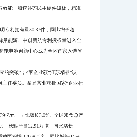
券效能，加速补齐民生硬件短板，精准
明专利拥有量
80.37
件，同比增长超
蜂巢能源、中创新航专利授权量进入全
储能电池创新中心
成为全区首家
入选省
零的突破”
；
4
家企业获
“江苏精品”认
组主任委员。鑫品茶业获批国家“企业标
.39
亿元，同比增长
3.0%
。全区粮食总产
9%
。秋粮产量
12.91
万吨，同比增长
播种面积增加
0.08
万亩，同比增长
0.5%
。