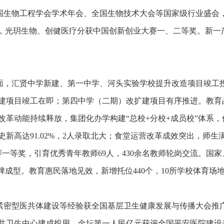
国生物工程学会学术年会、全国生物技术大会等国家级行业盛会
，光玥生物、创健医疗分获中国创新创业大赛一、二等奖。新一
面，汇贤中学新建、第一中学、河头实验学校提升改造项目竣工
建项目
竣工在即
；第四中学（二期）改扩建项目
有序
推进。教育
改革动能持续释放，集团化办学构建
“
总校
+
分校
+
成员校
”
体系，
史新高达
91.02%
，
2
人录取北大；食堂运营改革成效突出，师生
赛一等奖，引育优秀青年教师
69
人，
430
余名教师轮岗交流。
国家
牌成型。教育惠民落地见效，新增托位
440
个，
10
所学校体育场
紧密型医共体建设等经验获全国基层卫生健康发展与传播大会推广
共卫生中心建成投用，金坛第一人民亿元获评全国平安医院建设