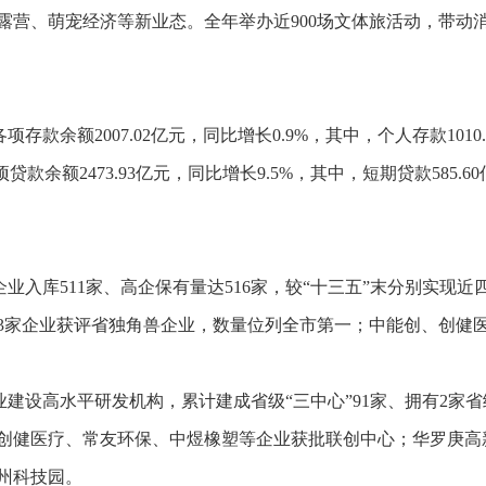
露营、萌宠经济等新业态。全年举办近
900
场文体旅活动，带动
各项存款余额
2007.02
亿元，同比增长
0.9
%
，其中，个人存款
1010
项贷款余额
2473.93
亿元，同比增长
9.5
%
，其中，短期贷款
585.60
企业入库
511
家、高企保有量达
516
家，较
“
十三五
”
末分别实现近
3
家企业获评省独角兽企业，数量位列全市第一；中能创、创健
业建设高水平研发机构，累计建成省级
“
三中心
”91
家、拥有
2
家省
创健医疗、常友环保、中煜橡塑等企业获批联创中心；华罗庚高
州科技园。