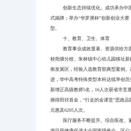
创新生态持续优化。
成功承办中
式揭牌；举办
“
华罗庚杯
”
创新创业大赛
型。
十、教育、卫生、体育
教育事业成效显著。
资源供给方
校尧塘分校、朱林镇中心幼儿园移址新
衡发展区，经验入选教育部典型案例
。
进，华中高考特殊类型本科达线率创历
新增正高级教师
5
名，
1
6
人次获省市竞
摘得田径首金，
“
行走的金课堂
”
思政品
元惠及
6205
人次
。
医疗服务不断提升。综合医改、
项目获健康促进大会国家级推介。区公