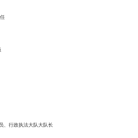
主任
员
长
、行政执法大队大队长