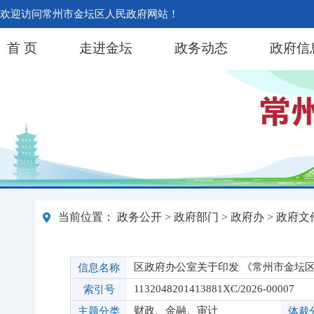
欢迎访问常州市金坛区人民政府网站！
首 页
走进金坛
政务动态
政府信
当前位置：
政务公开
>
政府部门
>
政府办
>
政府文
区政府办公室关于印发 《常州市金坛区
信息名称
1132048201413881XC/2026-00007
索引号
财政、金融、审计
主题分类
体裁