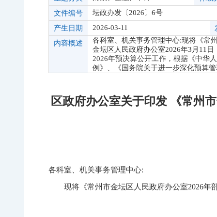
坛政办发〔2026〕6号
文件编号
2026-03-11
产生日期
各科室、机关事务管理中心:现将《常
内容概述
金坛区人民政府办公室2026年3月1
2026年预决算公开工作，根据《中
例》、《国务院关于进一步深化预算管
区政府办公室关于印发 《常州市
各科室、机关事务管理中心:
现将《常州市金坛区人民政府办公室2026