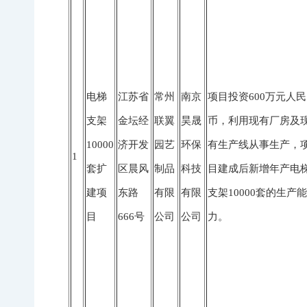
电梯
江苏省
常州
南京
项目投资600万元人民
支架
金坛经
联翼
昊晟
币，利用现有厂房及
10000
济开发
园艺
环保
有生产线从事生产，
1
套扩
区晨风
制品
科技
目建成后新增年产电
建项
东路
有限
有限
支架10000套的生产能
目
666号
公司
公司
力。