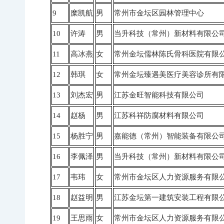
9
糜凯航
男
常州市金坛区园林管理中心
10
许涛
男
当升科技（常州）新材料有限公
11
高冰燕
女
常州金坛儒林陈氏骨科医院有限
12
韩琪
女
常州金坛臻遇美医疗美容诊所有
13
刘杰宏
男
江苏金旺智能科技有限公司
14
赵杨
男
江苏科祥防腐材料有限公司
15
杨胜宁
男
嘉能德（常州）智能装备有限公
16
李佩泽
男
当升科技（常州）新材料有限公
17
韦玮
女
常州市金坛区人力资源服务有限
18
赵益明
男
江苏金坛第一建筑安装工程有限
19
王思雨
女
常州市金坛区人力资源服务有限