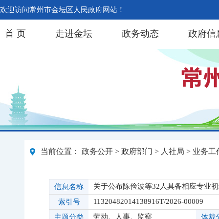
欢迎访问常州市金坛区人民政府网站！
首 页
走进金坛
政务动态
政府信
当前位置：
政务公开
>
政府部门
>
人社局
>
业务工
关于公布陈俭波等32人具备相应专业
信息名称
11320482014138916T/2026-00009
索引号
劳动、人事、监察
主题分类
体裁