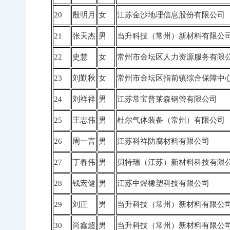
20
殷明月
女
江苏金沙地理信息股份有限公司
21
张天杰
男
当升科技（常州）新材料有限公
22
史慧
女
常州市金坛区人力资源服务有限
23
刘勤秋
女
常州市金坛区指前镇综合保障中
24
刘祥祥
男
江苏常宝普莱森钢管有限公司
25
王志伟
男
杜尔气体装备（常州）有限公司
26
周一言
男
江苏科祥防腐材料有限公司
27
丁春伟
男
贝特瑞（江苏）新材料科技有限
28
钱宏健
男
江苏中煜橡塑科技有限公司
29
刘正
男
当升科技（常州）新材料有限公
30
尚鑫超
男
当升科技（常州）新材料有限公