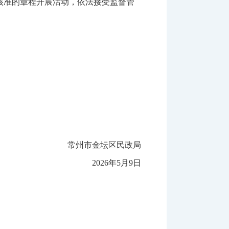
核准的章程开展活动，依法接受监督管
常州市金坛区民政局
20
26
年
5
月
9
日