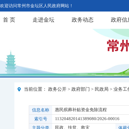
欢迎访问常州市金坛区人民政府网站！
首 页
走进金坛
政务动态
政府信
当前位置：
政务公开
>
政府部门
>
民政局
>
业务工
惠民殡葬补贴资金免除流程
信息名称
113204820141389080/2026-00016
索引号
民政、扶贫、救灾
主题分类
体裁