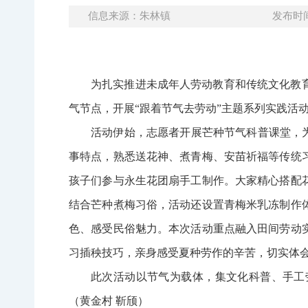
信息来源：朱林镇
发布时间：
为扎实推进未成年人劳动教育和传统文化教
气节点，开展
“跟着节气去劳动”主题系列实践活
活动伊始，志愿者开展芒种节气科普课堂，
事特点，熟悉送花神、煮青梅、安苗祈福等传统
孩子们参与永生花团扇手工制作。大家精心搭配
结合芒种煮梅习俗，活动还设置青梅米乳冻制作
色、感受民俗魅力。本次活动重点融入田间劳动
习插秧技巧，亲身感受夏种劳作的辛苦，切实体
此次活动以节气为载体，集文化科普、手工
（黄金村
靳颀）