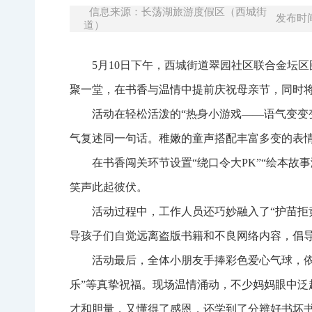
信息来源：长荡湖旅游度假区（西城街
发布时间：
道）
5月10日下午，西城街道翠园社区联合金坛区
聚一堂，在书香与温情中提前庆祝母亲节，同时将
活动在轻松活泼的“热身小游戏——语气变变
气复述同一句话。稚嫩的童声搭配丰富多变的表
在书香闯关环节设置“绕口令大PK”“绘本故
笑声此起彼伏。
活动过程中，工作人员还巧妙融入了“护苗拒
导孩子们自觉远离盗版书籍和不良网络内容，倡导
活动最后，全体小朋友手捧彩色爱心气球，依
乐”等真挚祝福。现场温情涌动，不少妈妈眼中泛
才和胆量，又懂得了感恩，还学到了分辨好书坏书