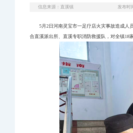
信息来源：直溪镇
发布时间：
5月2日河南灵宝市一足疗店火灾事故造成人
合直溪派出所、直溪专职消防救援队，对全镇18