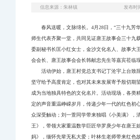
信息来源：朱林镇
发布时间：
春风送暖，文脉绵长。4月28日，“三十九
师生代表齐聚一堂，共同见证唐王故事会三十九
委副秘书长匡小红女士，金沙文化名人、故事大
会会长、唐王故事会会长韩献忠先生等嘉宾莅临
活动伊始，唐王村党总支书记丁沧宇上台致
坚守给予高度肯定，也对其未来发展寄予殷切期
成为当地独具特色的文化名片。活动现场，各类
定的声音重温峥嵘岁月，传递少年一代的红色初
众深受触动；刘一萱同学带来独唱《小美满》，
王》，带领大家重温数学巨匠华罗庚少年在唐王
妈》，缅怀先辈无私大爱；叶林生老师带来红色故