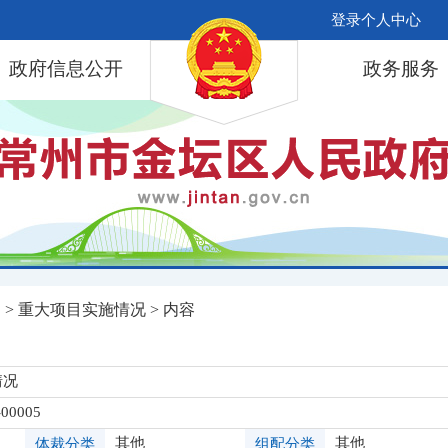
登录个人中心
政府信息公开
政务服务
局
>
重大项目实施情况
> 内容
情况
-00005
其他
其他
体裁分类
组配分类