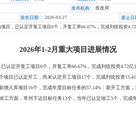
发改局
发布机构
2026-03-27
发布日期
废止日
项目，已认定开复工项目6个，开复工率66.67%，完成列统投资4.72
2026年1-2月重大项目进展情况
认定开复工项目6个，开复工率66.67%，完成列统投资4.72亿元
9个项目已认定开工，尚未认定开工项目17个，完成列统投资15.41
新增入库项目16个，完成年度目标任务的57.14%；新开工方面
；竣工方面，常州下达目标任务13个，当年已认定竣工5个，完成年度