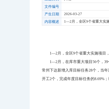
文件编号
2026-03-27
产生日期
1—2月，全区9个省重大实施
内容概述
1—2月，全区9个省重大实施项目，已
1—2月，在库市重大项目56个，3
常州下达新增入库目标任务28个，当年
开工2个，完成年度目标任务的8.69%