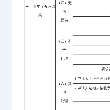
（四）无
三、本年度办理结
法
果
提供
（五）不
予
处理
5.要
1.申请人无正当理
（六）其
2.申请人逾期未按
他
处理